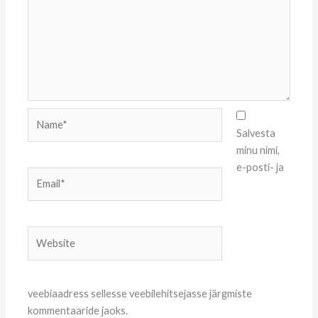
Name*
Salvesta
minu nimi,
e-posti- ja
Email*
Website
veebiaadress sellesse veebilehitsejasse järgmiste
kommentaaride jaoks.