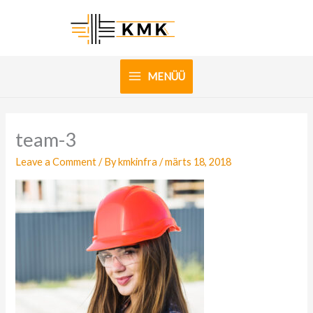
Skip
to
content
MENÜÜ
team-3
Leave a Comment
/ By
kmkinfra
/
märts 18, 2018