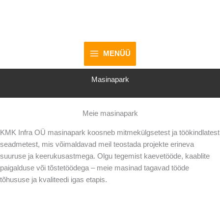
Skip
to
content
MENÜÜ
Masinapark
Meie masinapark
KMK Infra OÜ masinapark koosneb mitmekülgsetest ja töökindlatest
seadmetest, mis võimaldavad meil teostada projekte erineva
suuruse ja keerukusastmega. Olgu tegemist kaevetööde, kaablite
paigalduse või tõstetöödega – meie masinad tagavad tööde
tõhususe ja kvaliteedi igas etapis.