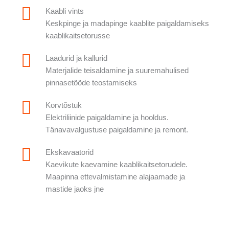
Kaabli vints
Keskpinge ja madapinge kaablite paigaldamiseks
kaablikaitsetorusse
Laadurid ja kallurid
Materjalide teisaldamine ja suuremahulised
pinnasetööde teostamiseks
Korvtõstuk
Elektriliinide paigaldamine ja hooldus.
Tänavavalgustuse paigaldamine ja remont.
Ekskavaatorid
Kaevikute kaevamine kaablikaitsetorudele.
Maapinna ettevalmistamine alajaamade ja
mastide jaoks jne