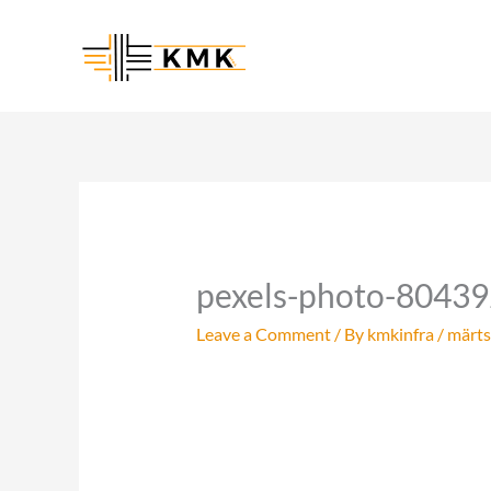
Skip
to
content
pexels-photo-80439
Leave a Comment
/ By
kmkinfra
/
märts