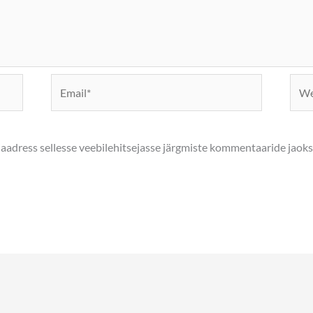
Email*
Webs
biaadress sellesse veebilehitsejasse järgmiste kommentaaride jaoks