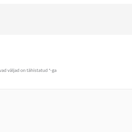
ad väljad on tähistatud
*
-ga