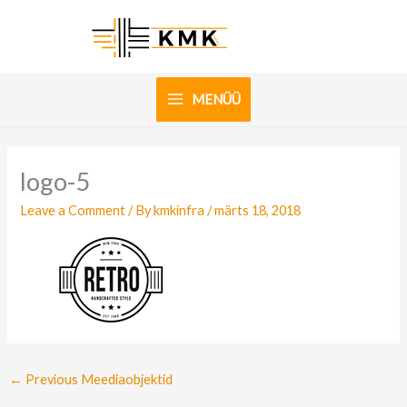
Skip
to
content
MENÜÜ
logo-5
Leave a Comment
/ By
kmkinfra
/
märts 18, 2018
←
Previous Meediaobjektid