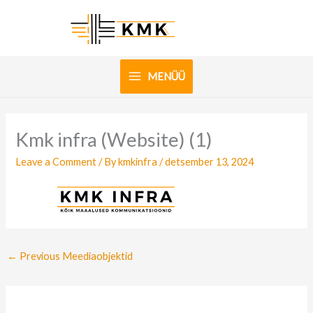
Skip
to
content
MENÜÜ
Kmk infra (Website) (1)
Leave a Comment
/ By
kmkinfra
/
detsember 13, 2024
←
Previous Meediaobjektid