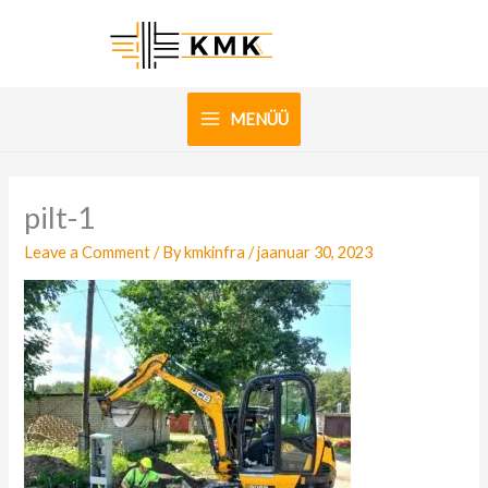
Skip
to
content
MENÜÜ
pilt-1
Leave a Comment
/ By
kmkinfra
/
jaanuar 30, 2023