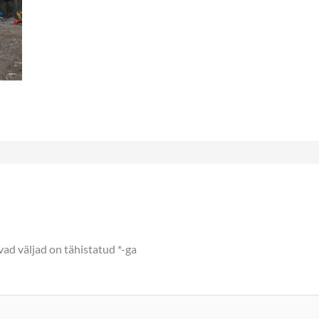
ad väljad on tähistatud
*
-ga