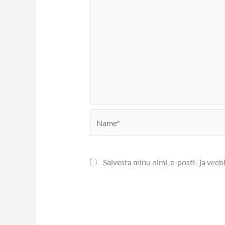
Name*
Salvesta minu nimi, e-posti- ja vee