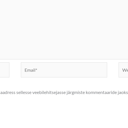
Email*
Webs
biaadress sellesse veebilehitsejasse järgmiste kommentaaride jaoks