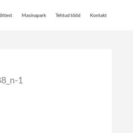
õttest
Masinapark
Tehtud tööd
Kontakt
8_n-1