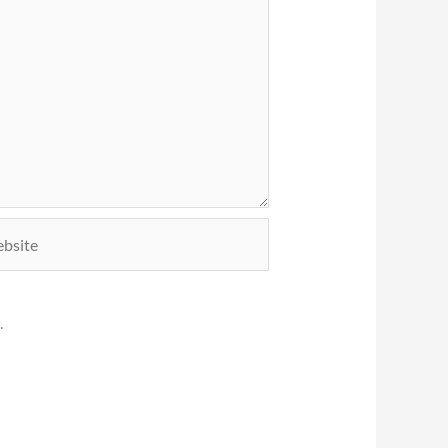
ite
.