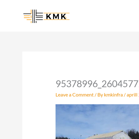
Skip
to
content
95378996_2604577
Leave a Comment
/ By
kmkinfra
/
aprill