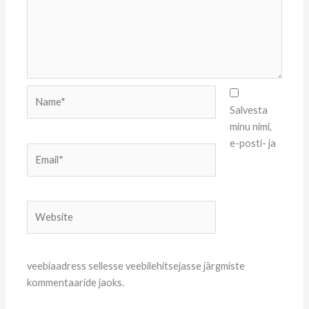
Name*
Salvesta
minu nimi,
e-posti- ja
Email*
Website
veebiaadress sellesse veebilehitsejasse järgmiste
kommentaaride jaoks.