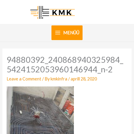
Skip
to
content
MENÜÜ
94880392_240868940325984_
5424152053960146944_n-2
Leave a Comment
/ By
kmkinfra
/
aprill 28, 2020