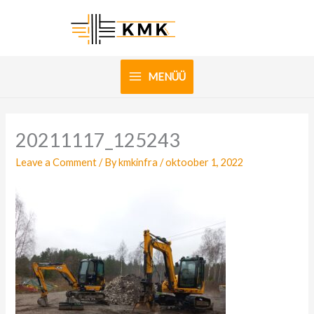
Skip
to
content
MENÜÜ
20211117_125243
Leave a Comment
/ By
kmkinfra
/
oktoober 1, 2022