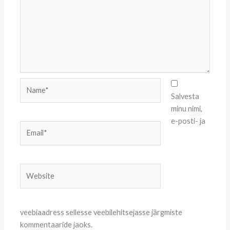
Name*
Salvesta
minu nimi,
e-posti- ja
Email*
Website
veebiaadress sellesse veebilehitsejasse järgmiste
kommentaaride jaoks.