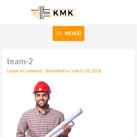
Skip
to
content
MENÜÜ
team-2
Leave a Comment
/ By
kmkinfra
/
märts 18, 2018