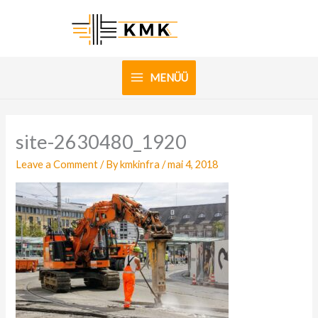
Skip
to
content
MENÜÜ
site-2630480_1920
Leave a Comment
/ By
kmkinfra
/
mai 4, 2018