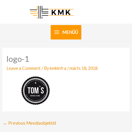
Skip
to
content
MENÜÜ
logo-1
Leave a Comment
/ By
kmkinfra
/
märts 18, 2018
←
Previous Meediaobjektid