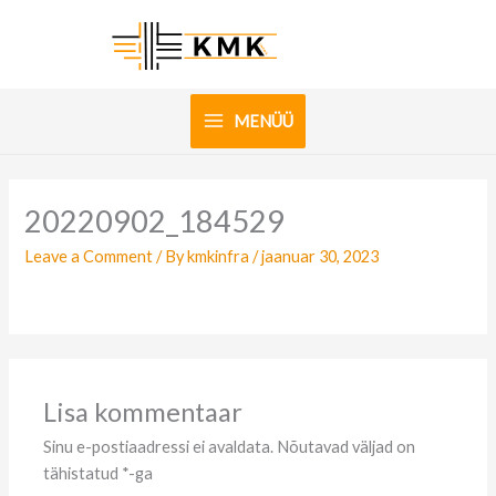
Skip
to
content
MENÜÜ
20220902_184529
Leave a Comment
/ By
kmkinfra
/
jaanuar 30, 2023
Lisa kommentaar
Sinu e-postiaadressi ei avaldata.
Nõutavad väljad on
tähistatud
*
-ga