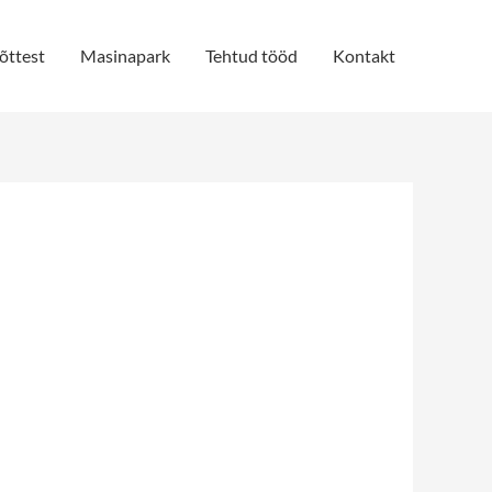
õttest
Masinapark
Tehtud tööd
Kontakt