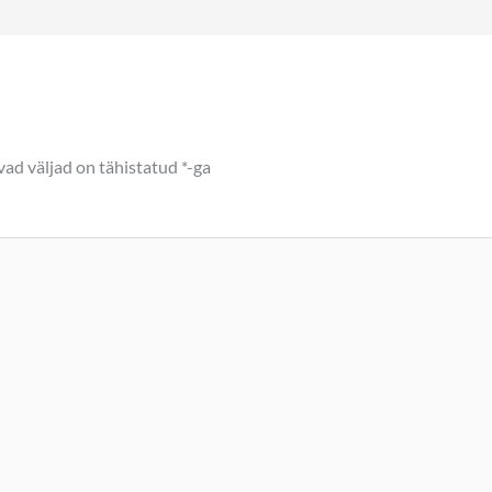
ad väljad on tähistatud
*
-ga