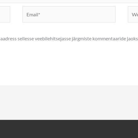
Email*
Webs
biaadress sellesse veebilehitsejasse järgmiste kommentaaride jaoks