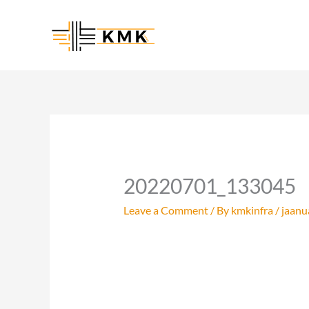
Skip
to
content
20220701_133045
Leave a Comment
/ By
kmkinfra
/
jaanu