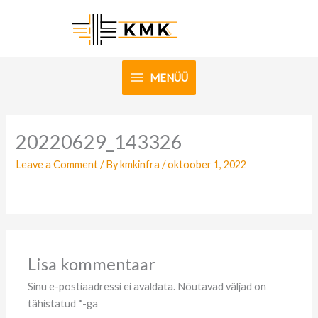
Skip
to
content
MENÜÜ
20220629_143326
Leave a Comment
/ By
kmkinfra
/
oktoober 1, 2022
Lisa kommentaar
Sinu e-postiaadressi ei avaldata.
Nõutavad väljad on
tähistatud
*
-ga