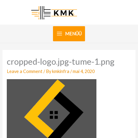
Skip
to
content
MENÜÜ
cropped-logo.jpg-tume-1.png
Leave a Comment
/ By
kmkinfra
/
mai 4, 2020