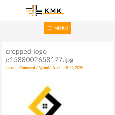
Skip
to
content
MENÜÜ
cropped-logo-
e1588002658177.jpg
Leave a Comment
/ By
kmkinfra
/
aprill 27, 2020