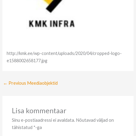
http://kmk.ee/wp-content/uploads/2020/04/cropped-logo-
e1588002658177.jpg
←
Previous Meediaobjektid
Lisa kommentaar
Sinu e-postiaadressi ei avaldata.
Nõutavad väljad on
tähistatud
*
-ga